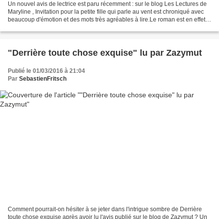
Un nouvel avis de lectrice est paru récemment : sur le blog Les Lectures de
Maryline , Invitation pour la petite fille qui parle au vent est chroniqué avec
beaucoup d'émotion et des mots très agréables à lire.Le roman est en effet
qualifié de "belle découverte",...
"Derrière toute chose exquise" lu par Zazymut
Publié le 01/03/2016 à 21:04
Par
SebastienFritsch
Comment pourrait-on hésiter à se jeter dans l'intrigue sombre de Derrière
toute chose exquise après avoir lu l'avis publié sur le blog de Zazymut ? Un