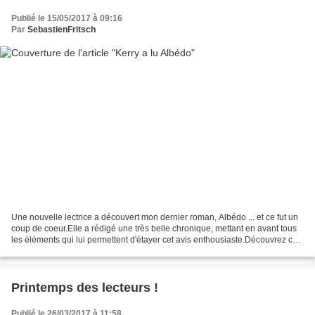
Publié le 15/05/2017 à 09:16
Par
SebastienFritsch
Une nouvelle lectrice a découvert mon dernier roman, Albédo ... et ce fut un
coup de coeur.Elle a rédigé une très belle chronique, mettant en avant tous
les éléments qui lui permettent d'étayer cet avis enthousiaste.Découvrez ce
qu'elle en dit en suivant...
Printemps des lecteurs !
Publié le 26/03/2017 à 11:58