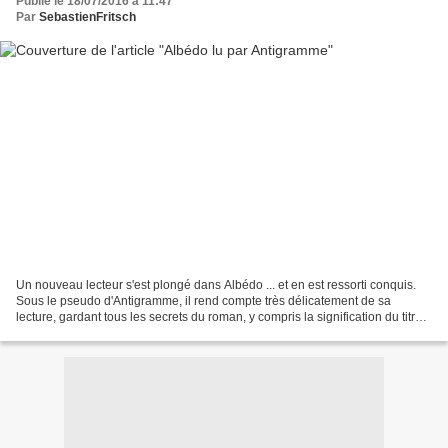
Publié le 18/07/2016 à 11:47
Par
SebastienFritsch
Un nouveau lecteur s'est plongé dans Albédo ... et en est ressorti conquis.
Sous le pseudo d'Antigramme, il rend compte très délicatement de sa
lecture, gardant tous les secrets du roman, y compris la signification du titre.
Il rappelle quand même la...