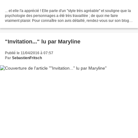
... et elle l'a apprécié ! Elle parle d'un "style très agréable" et souligne que la
psychologie des personnages a été très travaillée ; de quoi me faire
vraiment plaisir. Pour connaître son avis détaillé, rendez-vous sur son blog.
Et pour commander votre...
"Invitation..." lu par Maryline
Publié le 11/04/2016 à 07:57
Par
SebastienFritsch