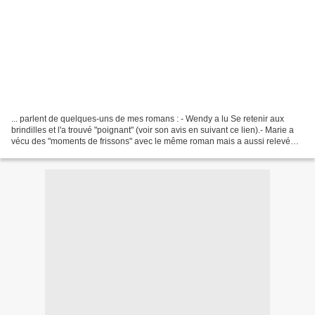
... parlent de quelques-uns de mes romans : - Wendy a lu Se retenir aux
brindilles et l'a trouvé "poignant" (voir son avis en suivant ce lien).- Marie a
vécu des "moments de frissons" avec le même roman mais a aussi relevé
quelques points qui lui ont...