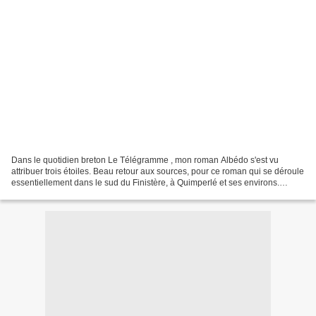
Dans le quotidien breton Le Télégramme , mon roman Albédo s'est vu
attribuer trois étoiles. Beau retour aux sources, pour ce roman qui se déroule
essentiellement dans le sud du Finistère, à Quimperlé et ses environs.
L'article est accessible sur abonnement,...