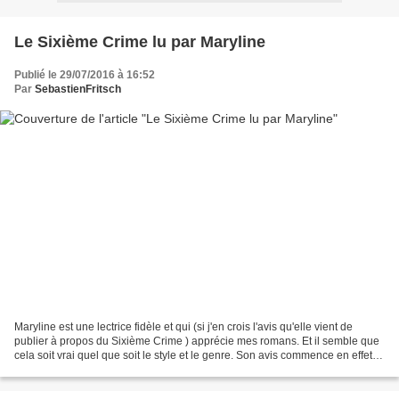
Le Sixième Crime lu par Maryline
Publié le 29/07/2016 à 16:52
Par
SebastienFritsch
Maryline est une lectrice fidèle et qui (si j'en crois l'avis qu'elle vient de
publier à propos du Sixième Crime ) apprécie mes romans. Et il semble que
cela soit vrai quel que soit le style et le genre. Son avis commence en effet
ainsi : "Mon 4ème livre...