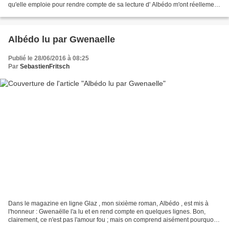
qu'elle emploie pour rendre compte de sa lecture d' Albédo m'ont réellement
touché. On remarque (enfin,...
Albédo lu par Gwenaelle
Publié le 28/06/2016 à 08:25
Par
SebastienFritsch
Dans le magazine en ligne Glaz , mon sixième roman, Albédo , est mis à
l'honneur : Gwenaëlle l'a lu et en rend compte en quelques lignes. Bon,
clairement, ce n'est pas l'amour fou ; mais on comprend aisément pourquoi
en lisant son avis. Et elle met quand...