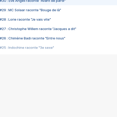
#30 : Eve Angeli raconte "Avant de partir"
#29 : MC Solaar raconte "Bouge de là"
28 : Lorie raconte "Je vais vite"
#27 : Christophe Willem raconte "Jacques a dit"
#26 : Chimène Badi raconte "Entre nous"
#25 : Indochine raconte "3e sexe"
#24 : Zaho raconte "C'est chelou"
#23 : Patrick Bruel raconte "Au café des délices"
#22 : Kyo raconte "Le chemin"
#21 : Nolwenn Leroy raconte "Cassé"
#20 : Patrick Hernandez raconte "Born to be alive"
#19 : Lorie raconte "Près de moi"
#18 : Michael Jones raconte "A nos actes manqués" (avec Jean-Jacque