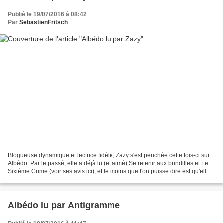
Publié le 19/07/2016 à 08:42
Par
SebastienFritsch
Blogueuse dynamique et lectrice fidèle, Zazy s'est penchée cette fois-ci sur
Albédo .Par le passé, elle a déjà lu (et aimé) Se retenir aux brindilles et Le
Sixième Crime (voir ses avis ici), et le moins que l'on puisse dire est qu'elle
semble avoir apprécié...
Albédo lu par Antigramme