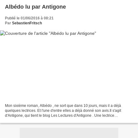
Albédo lu par Antigone
Publié le 01/06/2016 à 08:21
Par
SebastienFritsch
Mon sixième roman, Albédo , ne sort que dans 10 jours, mais il a déjà
quelques lectrices. Et l'une d'entre elles a déjà donné son avis.Il s'agit
d'Antigone, qui tient le blog Les Lectures d'Antigone . Une lectrice
passionnée, sensible et qui sait mettre...