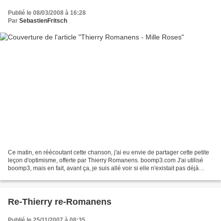
Publié le 08/03/2008 à 16:28
Par
SebastienFritsch
Ce matin, en réécoutant cette chanson, j'ai eu envie de partager cette petite
leçon d'optimisme, offerte par Thierry Romanens. boomp3.com J'ai utilisé
boomp3, mais en fait, avant ça, je suis allé voir si elle n'existait pas déjà
dans un petit recoin de...
Re-Thierry re-Romanens
Publié le 25/11/2007 à 08:35