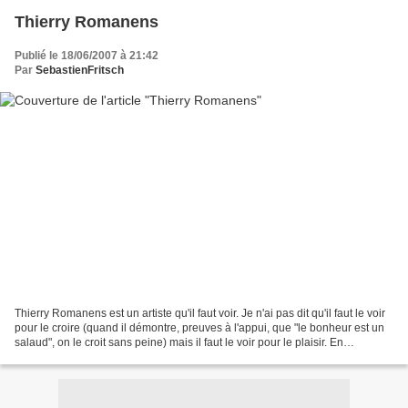
Thierry Romanens
Publié le 18/06/2007 à 21:42
Par
SebastienFritsch
Thierry Romanens est un artiste qu'il faut voir. Je n'ai pas dit qu'il faut le voir
pour le croire (quand il démontre, preuves à l'appui, que "le bonheur est un
salaud", on le croit sans peine) mais il faut le voir pour le plaisir. En
l'écoutant, le plaisir...