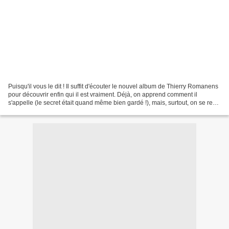
Puisqu'il vous le dit ! Il suffit d'écouter le nouvel album de Thierry Romanens
pour découvrir enfin qui il est vraiment. Déjà, on apprend comment il
s'appelle (le secret était quand même bien gardé !), mais, surtout, on se rend
compte qu'il n'est pas...