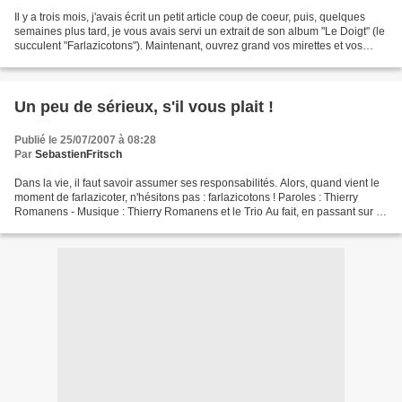
Il y a trois mois, j'avais écrit un petit article coup de coeur, puis, quelques
semaines plus tard, je vous avais servi un extrait de son album "Le Doigt" (le
succulent "Farlazicotons"). Maintenant, ouvrez grand vos mirettes et vos
esgourdes et profitez...
Un peu de sérieux, s'il vous plait !
Publié le 25/07/2007 à 08:28
Par
SebastienFritsch
Dans la vie, il faut savoir assumer ses responsabilités. Alors, quand vient le
moment de farlazicoter, n'hésitons pas : farlazicotons ! Paroles : Thierry
Romanens - Musique : Thierry Romanens et le Trio Au fait, en passant sur le
site de Thierry Romanens,...