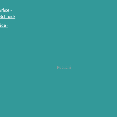
âce -
Publicité