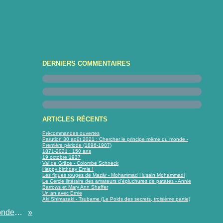
DERNIERS COMMENTAIRES
ARTICLES RÉCENTS
Précommandes ouvertes
Parution 30 août 2021 : Chercher le principe même du monde -
Première période (1896-1907)
1871-2021 : 150 ans
19 octobre 1937
Val de Grâce - Colombe Schneck
Happy birthday Ernie !
Les figues rouges de Mazâr - Mohammad Husain Mohammadi
Le Cercle littéraire des amateurs d'épluchures de patates - Annie
Barrows et Mary Ann Shaffer
Un an avec Ernie
Aki Shimazaki - Tsubame (Le Poids des secrets, troisième partie)
Parution 30 août 2021 : Chercher le principe même du monde - Première période (1896-1907)