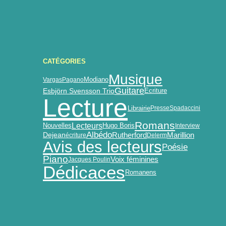
CATÉGORIES
Musique
Vargas
Pagano
Modiano
Guitare
Esbjörn Svensson Trio
Ecriture
Lecture
Librairie
Presse
Spadaccini
Romans
Lecteurs
Nouvelles
Hugo Boris
Interview
Albédo
Dejean
Marillion
Rutherford
écriture
Delerm
Avis des lecteurs
Poésie
Piano
Voix féminines
Jacques Poulin
Dédicaces
Romanens