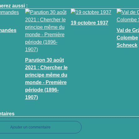
erez aussi :
19 octobre 1937
mandes
Val de Gr
Colombe
Schneck
Parution 30 août
2021 : Chercher le
principe même du
monde - Première
période (1896-
1907)
taires
Ajouter un commentaire