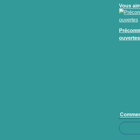
Vous aim
Précom
ouvertes
Commen