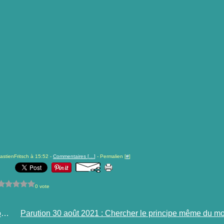
astienFritsch à 15:52 -
Commentaires [
…
]
- Permalien [
#
]
0 vote
19 octobre 1937