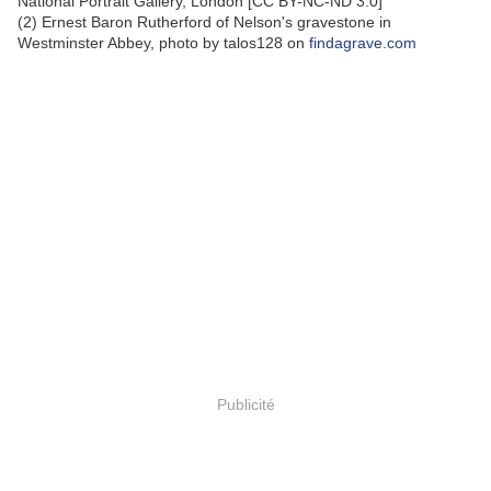
National Portrait Gallery, London [CC BY-NC-ND 3.0]
(2) Ernest Baron Rutherford of Nelson's gravestone in
Westminster Abbey, photo by talos128 on
findagrave.com
Publicité