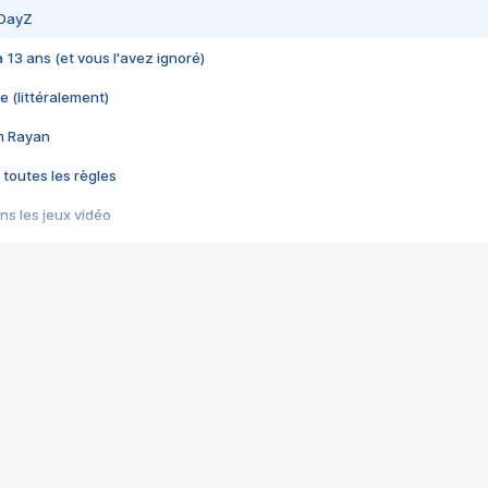
 DayZ
 a 13 ans (et vous l'avez ignoré)
e (littéralement)
im Rayan
 toutes les règles
s les jeux vidéo
us choquant de Rockstar ? - Le scandale BULLY
e plus moche de Steam
du RÊVE tourne au CAUCHEMAR
pendant 8 heures
it… à tort
umiliés par un jeu vidéo