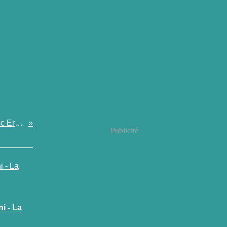
Un an avec Ernie
Publicité
i - La