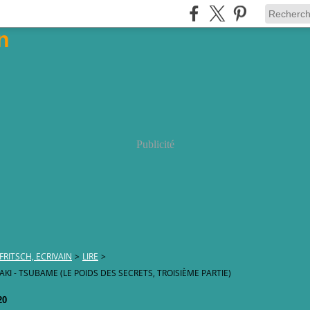
Publicité
FRITSCH, ECRIVAIN
>
LIRE
>
AKI - TSUBAME (LE POIDS DES SECRETS, TROISIÈME PARTIE)
20