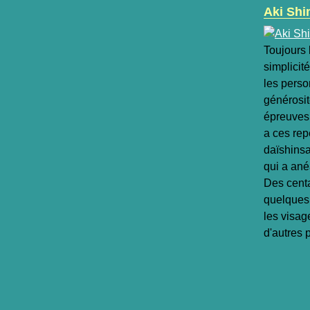
Aki Shi
Toujours
simplicit
les perso
générosit
épreuves,
a ces rep
daïshinsa
qui a an
Des centa
quelques 
les visag
d'autres 