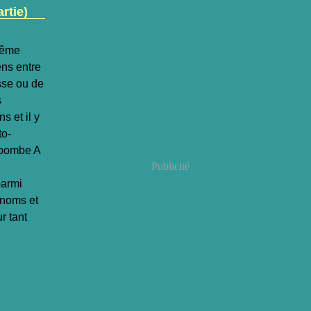
rtie)
même
ens entre
esse ou de
s
s et il y
to-
a bombe A
Publicité
parmi
 noms et
r tant