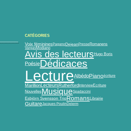
CATÉGORIES
Voix féminines
Dejean
Pagano
Presse
Romanens
Vargas
Modiano
Avis des lecteurs
Hugo Boris
Dédicaces
Poésie
Lecture
Albédo
Piano
écriture
Marillion
Lecteurs
Rutherford
Interview
Ecriture
Musique
Nouvelles
Spadaccini
Romans
Esbjörn Svensson Trio
Librairie
Guitare
Jacques Poulin
Delerm