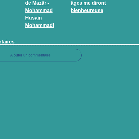
de Mazâr -
âges me diront
Mohammad
bienheureuse
Husain
Mohammadi
taires
Ajouter un commentaire