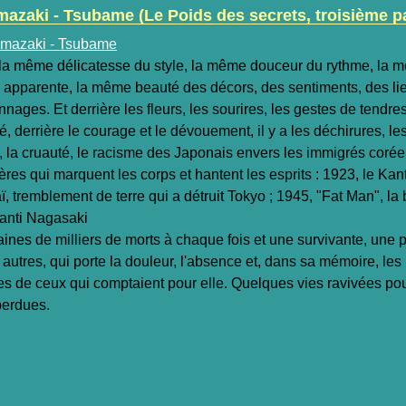
mazaki - Tsubame (Le Poids des secrets, troisième pa
 la même délicatesse du style, la même douceur du rythme, la 
é apparente, la même beauté des décors, des sentiments, des li
nnages. Et derrière les fleurs, les sourires, les gestes de tendr
é, derrière le courage et le dévouement, il y a les déchirures, le
 la cruauté, le racisme des Japonais envers les immigrés coréen
ères qui marquent les corps et hantent les esprits : 1923, le Kan
ï, tremblement de terre qui a détruit Tokyo ; 1945, "Fat Man", l
éanti Nagasaki
ines de milliers de morts à chaque fois et une survivante, une 
autres, qui porte la douleur, l'absence et, dans sa mémoire, les
es de ceux qui comptaient pour elle. Quelques vies ravivées pou
perdues.