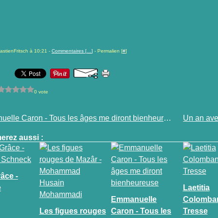
astienFritsch à 10:21 -
Commentaires [
…
]
- Permalien [
#
]
0 vote
Emmanuelle Caron - Tous les âges me diront bienheureuse
erez aussi :
âce -
e
Laetitia
Emmanuelle
Colomban
Les figues rouges
Caron - Tous les
Tresse