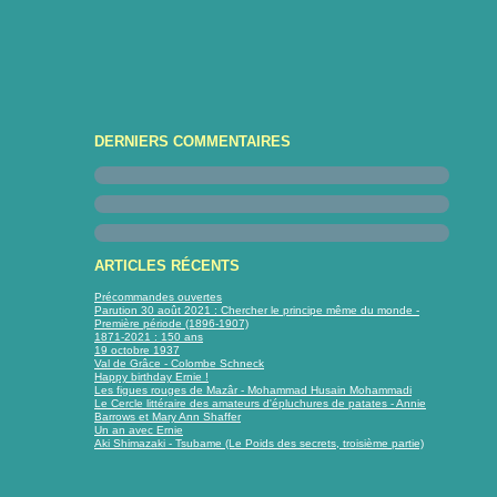
DERNIERS COMMENTAIRES
ARTICLES RÉCENTS
Précommandes ouvertes
Parution 30 août 2021 : Chercher le principe même du monde -
Première période (1896-1907)
1871-2021 : 150 ans
19 octobre 1937
Val de Grâce - Colombe Schneck
Happy birthday Ernie !
Les figues rouges de Mazâr - Mohammad Husain Mohammadi
Le Cercle littéraire des amateurs d'épluchures de patates - Annie
Barrows et Mary Ann Shaffer
Un an avec Ernie
Aki Shimazaki - Tsubame (Le Poids des secrets, troisième partie)