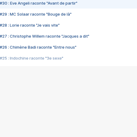
#30 : Eve Angeli raconte "Avant de partir"
#29 : MC Solaar raconte "Bouge de là"
28 : Lorie raconte "Je vais vite"
#27 : Christophe Willem raconte "Jacques a dit"
#26 : Chimène Badi raconte "Entre nous"
#25 : Indochine raconte "3e sexe"
#24 : Zaho raconte "C'est chelou"
#23 : Patrick Bruel raconte "Au café des délices"
#22 : Kyo raconte "Le chemin"
#21 : Nolwenn Leroy raconte "Cassé"
#20 : Patrick Hernandez raconte "Born to be alive"
#19 : Lorie raconte "Près de moi"
#18 : Michael Jones raconte "A nos actes manqués" (avec Jean-Jacque