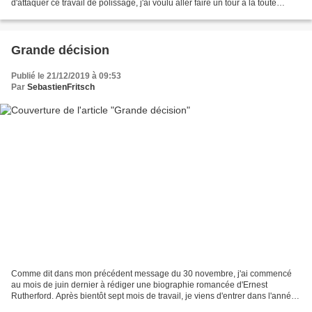
d'attaquer ce travail de polissage, j'ai voulu aller faire un tour à la toute
dernière extrémité de mon...
Grande décision
Publié le 21/12/2019 à 09:53
Par
SebastienFritsch
Comme dit dans mon précédent message du 30 novembre, j'ai commencé
au mois de juin dernier à rédiger une biographie romancée d'Ernest
Rutherford. Après bientôt sept mois de travail, je viens d'entrer dans l'année
1907. Sachant que j'ai commencé mon histoire...