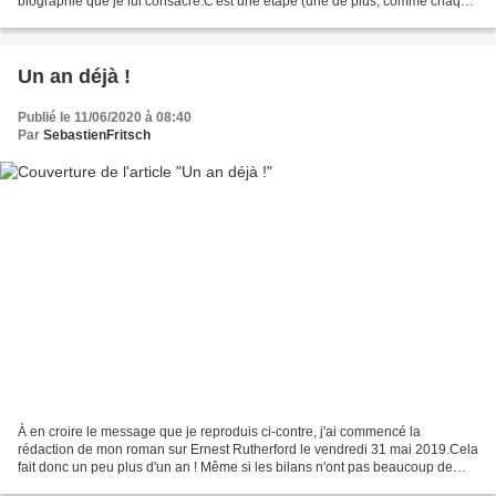
biographie que je lui consacre.C'est une étape (une de plus, comme chaque
page, en fait), qui me rapproche...
Un an déjà !
Publié le 11/06/2020 à 08:40
Par
SebastienFritsch
À en croire le message que je reproduis ci-contre, j'ai commencé la
rédaction de mon roman sur Ernest Rutherford le vendredi 31 mai 2019.Cela
fait donc un peu plus d'un an ! Même si les bilans n'ont pas beaucoup de
signification (parce que le roman n'aura...