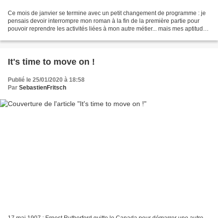
Ce mois de janvier se termine avec un petit changement de programme : je
pensais devoir interrompre mon roman à la fin de la première partie pour
pouvoir reprendre les activités liées à mon autre métier... mais mes aptitudes
motrices en ont décidé autrement...
It's time to move on !
Publié le 25/01/2020 à 18:58
Par
SebastienFritsch
17 mai 1907 : Ernest Rutherford quitte le Canada pour démarrer une autre