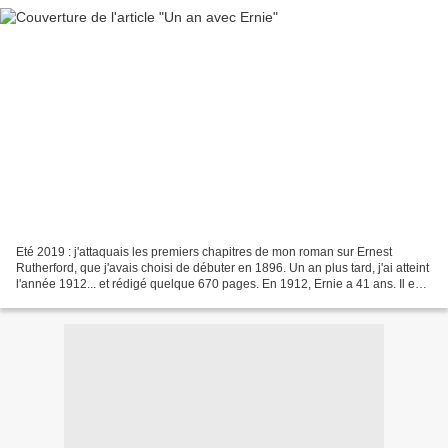
Eté 2019 : j'attaquais les premiers chapitres de mon roman sur Ernest
Rutherford, que j'avais choisi de débuter en 1896. Un an plus tard, j'ai atteint
l'année 1912... et rédigé quelque 670 pages. En 1912, Ernie a 41 ans. Il est
marié depuis 11 ans avec...