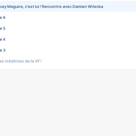
bey Maguire, c'est lui ! Rencontre avec Damien Witecka
e 6
e 5
e 4
e 3
s créatrices de la VF !
e 2
e 1
e Mektoub My Love arrive enfin ! Rencontre avec Shaïn Boumedine et Sal
i : après Toni en famille
elle réalise le bouleversant Dites lui que je l'aime
ais ! Rencontre autour de Vie privée de Rebecca Zlotowski