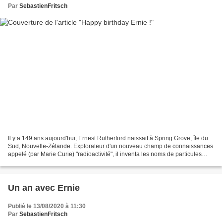
Par
SebastienFritsch
Il y a 149 ans aujourd'hui, Ernest Rutherford naissait à Spring Grove, île du
Sud, Nouvelle-Zélande. Explorateur d'un nouveau champ de connaissances
appelé (par Marie Curie) "radioactivité", il inventa les noms de particules
"alpha" et "bêta", découvrit...
Un an avec Ernie
Publié le 13/08/2020 à 11:30
Par
SebastienFritsch