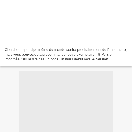
Chercher le principe même du monde sortira prochainement de l'imprimerie,
mais vous pouvez déjà précommander votre exemplaire : 📘 Version
imprimée : sur le site des Éditions Fin mars début avril 📳 Version
électronique : - sur Kobo - sur Kindle (Mise à...