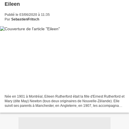
Eileen
Publié le 03/06/2020 à 11:35
Par
SebastienFritsch
Née en 1901 à Montréal, Eileen Rutherford était la fille d'Ernest Rutherford et
Mary (dite May) Newton (tous deux originaires de Nouvelle-Zélande). Elle
suivit ses parents à Manchester, en Angleterre, en 1907, les accompagna
quand il déménagèrent à Cambridge...