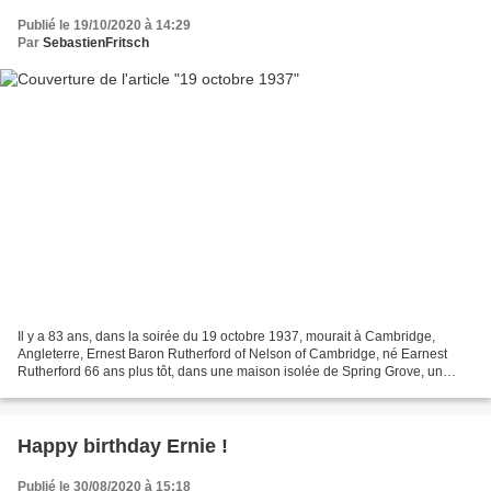
Publié le 19/10/2020 à 14:29
Par
SebastienFritsch
Il y a 83 ans, dans la soirée du 19 octobre 1937, mourait à Cambridge,
Angleterre, Ernest Baron Rutherford of Nelson of Cambridge, né Earnest
Rutherford 66 ans plus tôt, dans une maison isolée de Spring Grove, un
hameau perdu du pays le plus éloigné de...
Happy birthday Ernie !
Publié le 30/08/2020 à 15:18