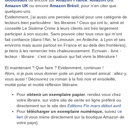
Goodreads
ou encore sur
Amazon France
,
Amazon US
,
Amazon UK
ou encore
Amazon Brésil
, pour n'en citer que
quelques-uns.
Evidemment, j'ai aussi une pensée spécial pour une catégorie de
lecteurs bien particulière : les libraires ! Ceux qui ont lu, aimé et
conseillé Le Sixième Crime à leurs clients ont très largement
participer à son succès. Sans pouvoir citer tous ceux qui m'ont
fait confiance (dans l'Ain, le Limousin, en Ardèche, à Lyon et ses
environs mais aussi partout en France et au-delà des frontières),
je tiens à les remercier très chaleureusement. Ecrivain - livre -
lecteur - libraire : c'est ce quatuor qui fait vivre la littérature !
Et maintenant ? Que faire ? Evidemment, continuer !
Alors, si je puis vous donner juste un petit conseil amical : allez-y,
vous aussi ! Découvrez ce roman à la fois noir et ensoleillé,
moitié polar et moitié réflexion littéraire.
Pour
obtenir un exemplaire papier
, rendez-vous chez
votre libraire, sur votre site de vente en ligne préféré ou
directement sur le site des
Editions Fin mars début avril
.
Pour
télécharger un exemplaire numérique,
suivez
ce
lien
(il vous mène directement sur la boutique Amazon de
votre pays).