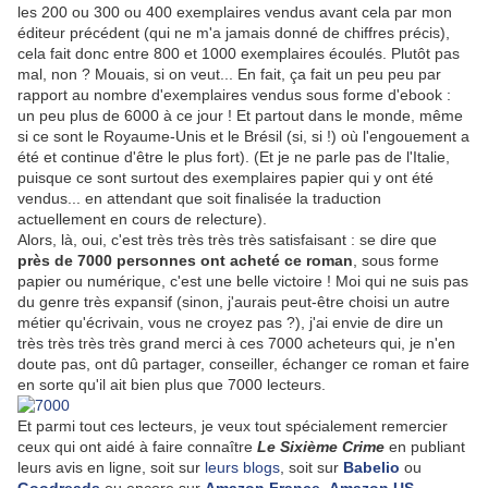
les 200 ou 300 ou 400 exemplaires vendus avant cela par mon
éditeur précédent (qui ne m'a jamais donné de chiffres précis),
cela fait donc entre 800 et 1000 exemplaires écoulés. Plutôt pas
mal, non ? Mouais, si on veut... En fait, ça fait un peu peu par
rapport au nombre d'exemplaires vendus sous forme d'ebook :
un peu plus de 6000 à ce jour ! Et partout dans le monde, même
si ce sont le Royaume-Unis et le Brésil (si, si !) où l'engouement a
été et continue d'être le plus fort). (Et je ne parle pas de l'Italie,
puisque ce sont surtout des exemplaires papier qui y ont été
vendus... en attendant que soit finalisée la traduction
actuellement en cours de relecture).
Alors, là, oui, c'est très très très très satisfaisant : se dire que
près de 7000 personnes ont acheté ce roman
, sous forme
papier ou numérique, c'est une belle victoire ! Moi qui ne suis pas
du genre très expansif (sinon, j'aurais peut-être choisi un autre
métier qu'écrivain, vous ne croyez pas ?), j'ai envie de dire un
très très très très grand merci à ces 7000 acheteurs qui, je n'en
doute pas, ont dû partager, conseiller, échanger ce roman et faire
en sorte qu'il ait bien plus que 7000 lecteurs.
Et parmi tout ces lecteurs, je veux tout spécialement remercier
ceux qui ont aidé à faire connaître
Le Sixième Crime
en publiant
leurs avis en ligne, soit sur
leurs blogs
, soit sur
Babelio
ou