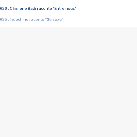
#26 : Chimène Badi raconte "Entre nous"
#25 : Indochine raconte "3e sexe"
#24 : Zaho raconte "C'est chelou"
#23 : Patrick Bruel raconte "Au café des délices"
#22 : Kyo raconte "Le chemin"
#21 : Nolwenn Leroy raconte "Cassé"
#20 : Patrick Hernandez raconte "Born to be alive"
#19 : Lorie raconte "Près de moi"
#18 : Michael Jones raconte "A nos actes manqués" (avec Jean-Jacque
#17 : Khaled raconte "Aïcha"
#16 : Corneille raconte "Parce qu'on vient de loin"
#15 : Indochine raconte "L'aventurier"